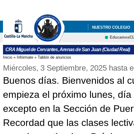
Pa
co
pri
NUESTRO COLEGIO
EducamosC
GALERÍA MULTIMEDI
CRFP
CRA Miguel de Cervantes, Arenas de San Juan (Ciudad Real)
VISITA DEL SR. DEL
Inicio
»
Infórmate
»
Tablón de anuncios
Se encuentra usted aquí
¡¡¡¡ HALLOWEEN ESTÁ 
Miércoles, 3 Septiembre, 2025
hasta e
Buenos días. Bienvenidos al c
empieza el próximo lunes, día 
excepto en la Sección de Puerto
Recordad que las clases lectiv